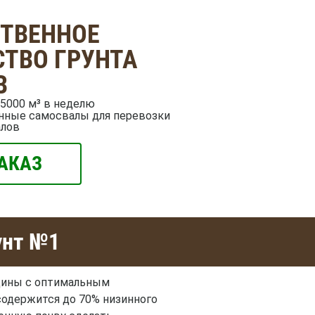
СТВЕННОЕ
ТВО ГРУНТА
В
5000 м³ в неделю
нные самосвалы для перевозки
алов
АКАЗ
унт №1
лщины с оптимальным
содержится до 70% низинного