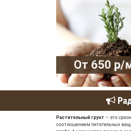
От 650 р/
Рад
Растительный грунт
— это срез
соотношением питательных вещес