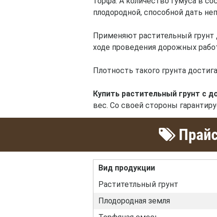
торфа. А количество гумуса в со
плодородной, способной дать неп
Применяют растительный грунт д
ходе проведения дорожных работ
Плотность такого грунта достига
Купить растительный грунт с д
вес. Со своей стороны гарантир
Прайс
Вид продукции
Раститетльный грунт
Плодородная земля