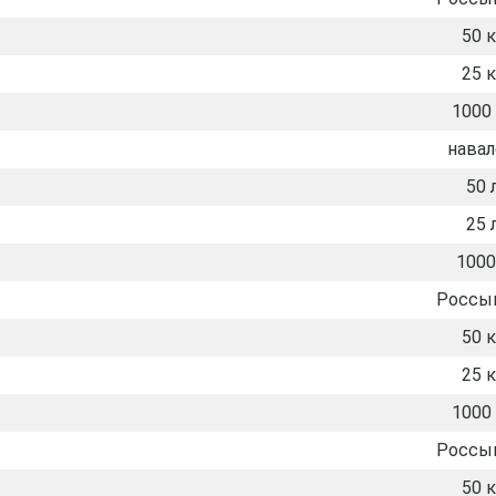
50 к
25 к
1000 
нава
50 
25 
1000
Россы
50 к
25 к
1000 
Россы
50 к