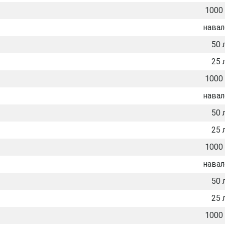
1000 
нава
50 
25 
1000 
нава
50 
25 
1000 
нава
50 
25 
1000 