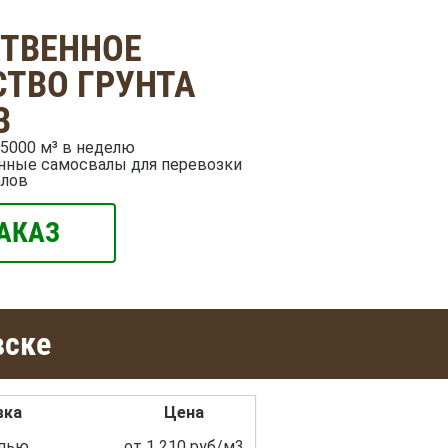
СТВЕННОЕ
ТВО ГРУНТА
В
5000 м³ в неделю
нные самосвалы для перевозки
алов
АКАЗ
вске
вка
Цена
пью
от 1 210 руб/м3