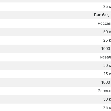
25 к
Биг-бег, 
Россы
50 к
25 к
1000 
нава
50 к
25 к
1000 
Россы
50 к
25 к