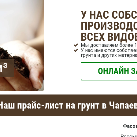
У НАС СОБ
ПРОИЗВОДС
ВСЕХ ВИДО
Мы доставляем более 1
У нас имеются собстве
грунта и других матери
м³
ОНЛАЙН З
аш прайс-лист на грунт в Чапае
Фасо
Россы