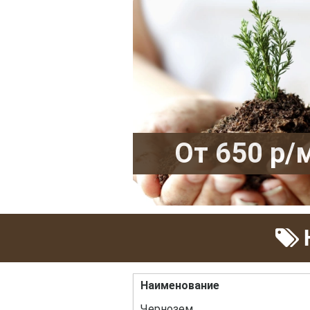
От 650 р/
Н
Наименование
Чернозем