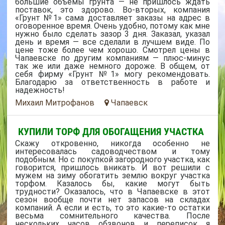
большие объемы грунта — не пришлось ждать
поставок, это здорово. Во-вторых, компания
«Грунт №1» сама доставляет заказы на адрес в
оговоренное время. Очень удобно, потому как мне
нужно было сделать зазор 3 дня. Заказал, указал
день и время — все сделали в лучшем виде. По
цене тоже более чем хорошо. Смотрел цены в
Чапаевске по другим компаниям — плюс-минус
так же или даже немного дороже. В общем, от
себя фирму «Грунт №1» могу рекомендовать.
Благодарю за ответственность в работе и
надежность!
Михаил Митрофанов
Чапаевск
КУПИЛИ ТОРФ ДЛЯ ОБОГАЩЕНИЯ УЧАСТКА
Скажу откровенно, никогда особенно не
интересовалась садоводчеством и тому
подобным. Но с покупкой загородного участка, как
говорится, пришлось вникать. И вот решили с
мужем на зиму обогатить землю вокруг участка
торфом. Казалось бы, какие могут быть
трудности? Оказалось, что в Чапаевске в этот
сезон вообще почти нет запасов на складах
компаний. А если и есть, то это какие-то остатки
весьма сомнительного качества. После
нескольких часов обзвонов и переписок я