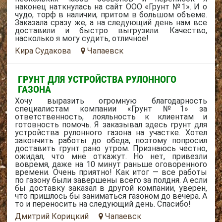
наконец наткнулась на сайт ООО «Грунт №1». И о
чудо, торф в наличии, притом в большом объеме.
Заказала сразу же, а на следующий день нам все
доставили и быстро выгрузили. Качество,
насколько я могу судить, отличное!
Кира Судакова
Чапаевск
ГРУНТ ДЛЯ УСТРОЙСТВА РУЛОННОГО
ГАЗОНА
Хочу выразить огромную благодарность
специалистам компании «Грунт №1» за
ответственность, лояльность к клиентам и
готовность помочь. Я заказывал здесь грунт для
устройства рулонного газона на участке. Хотел
закончить работы до обеда, поэтому попросил
доставить грунт рано утром. Признаюсь честно,
ожидал, что мне откажут. Но нет, привезли
вовремя, даже на 10 минут раньше оговоренного
времени. Очень приятно! Как итог — все работы
по газону были завершены всего за полдня. А если
бы доставку заказал в другой компании, уверен,
что пришлось бы заниматься газоном до вечера. А
то и переносить на следующий день. Спасибо!
Дмитрий Корицкий
Чапаевск